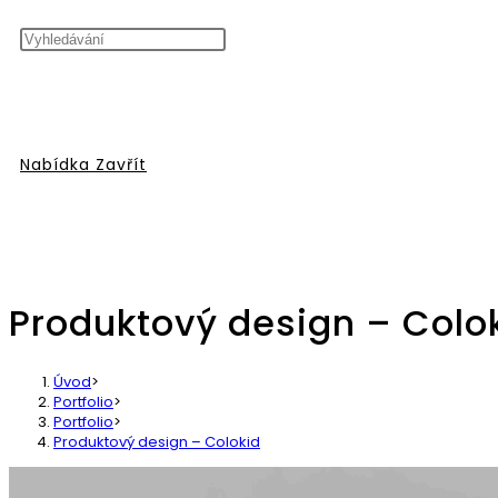
vyhledávání
Nabídka
Zavřít
Produktový design – Colo
na
Úvod
>
Portfolio
>
Portfolio
>
Produktový design – Colokid