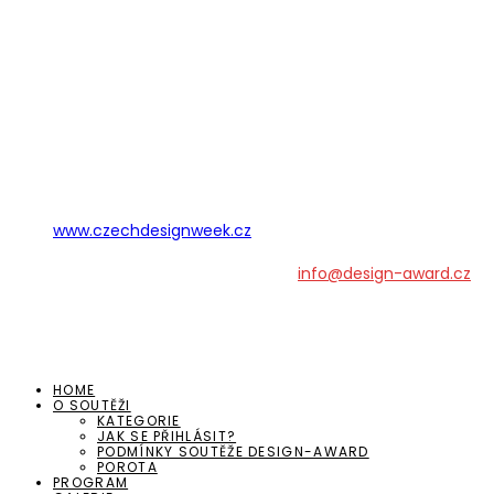
www.czechdesignweek.cz
S dotazy nás můžete kontaktovat na
info@design-award.cz
HOME
O SOUTĚŽI
KATEGORIE
JAK SE PŘIHLÁSIT?
PODMÍNKY SOUTĚŽE DESIGN-AWARD
POROTA
PROGRAM
GALERIE
GALERIE SOUTĚŽÍCÍCH 2026
GALERIE SOUTĚŽÍCÍCH 2025
GALERIE SOUTĚŽÍCÍCH 2024
DESIGN DAY AWARD 2023
GALERIE SOUTĚŽÍCÍCH 2023
ARCHIV 2022
DESIGN DAY AWARD 2022