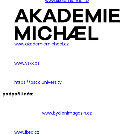
www.skolamichael.cz
www.akademiemichael.cz
www.vskk.cz
https://pscc.university
podpořili nás:
www.bydlenimagazin.cz
www.ikea.cz