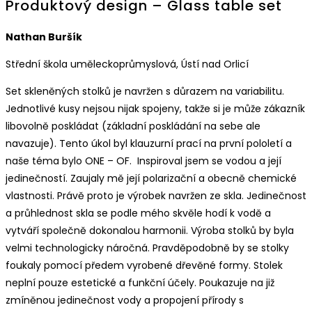
Produktový design – Glass table set
Nathan Buršík
Střední škola uměleckoprůmyslová, Ústí nad Orlicí
Set skleněných stolků je navržen s důrazem na variabilitu.
Jednotlivé kusy nejsou nijak spojeny, takže si je může zákazník
libovolně poskládat (základní poskládání na sebe ale
navazuje). Tento úkol byl klauzurní prací na první pololetí a
naše téma bylo ONE – OF. Inspiroval jsem se vodou a její
jedinečností. Zaujaly mě její polarizační a obecně chemické
vlastnosti. Právě proto je výrobek navržen ze skla. Jedinečnost
a průhlednost skla se podle mého skvěle hodí k vodě a
vytváří společně dokonalou harmonii. Výroba stolků by byla
velmi technologicky náročná. Pravděpodobně by se stolky
foukaly pomocí předem vyrobené dřevěné formy. Stolek
neplní pouze estetické a funkční účely. Poukazuje na již
zmíněnou jedinečnost vody a propojení přírody s