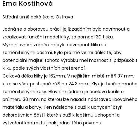
Ema Kostihová
Střední umělecká škola, Ostrava
Jedná se o oborovou práci, jejíž zadáním bylo navrhnout a
zrealizovat funkční model kliky, za pomocí 3D tisku.
Mým hlavním záměrem bylo navrhnout kliku se
zaměnitelnými částmi. Bylo pro mě velmi důležité, aby
potenciální majitel tohoto výrobku měl možnost si přizpůsobit
kliku podle svých vlastních preferencí.
Celková délka kliky je 162mm. V nejširším místě měří 37 mm,
klika se však postupně zúží na 24.3 mm. Klyk je tvořen mnoha
zaměnitelnými kusy. Hlavním jádrem je ocelová koule o
průměru 30 mm, na kterou lze nasadit nádstavec libovolného
materiálu a barvy. Ten následně slouží k uchycení čtyř
dekorativních částí, které slouží k lepšímu uchopení a
vytvoření kontrastu jinak jednolitého povrchu.