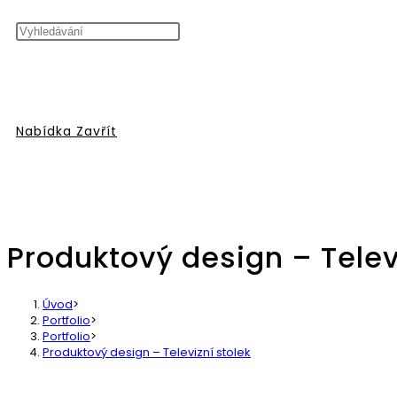
vyhledávání
Nabídka
Zavřít
Produktový design – Televi
na
Úvod
>
Portfolio
>
Portfolio
>
Produktový design – Televizní stolek